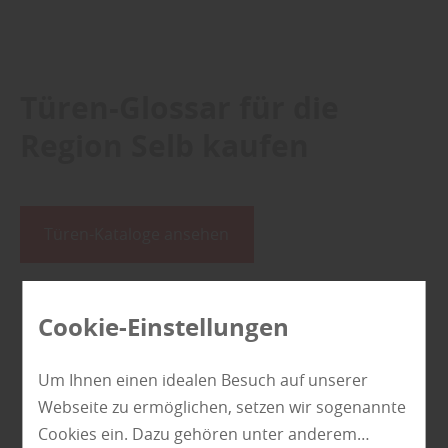
Türen-Glossar für die
Region Selb kaufen
Türen-Kataloge ansehen
Cookie-Einstellungen
E
I
O
P
R
T
Z
Um Ihnen einen idealen Besuch auf unserer
Webseite zu ermöglichen, setzen wir sogenannte
Cookies ein. Dazu gehören unter anderem