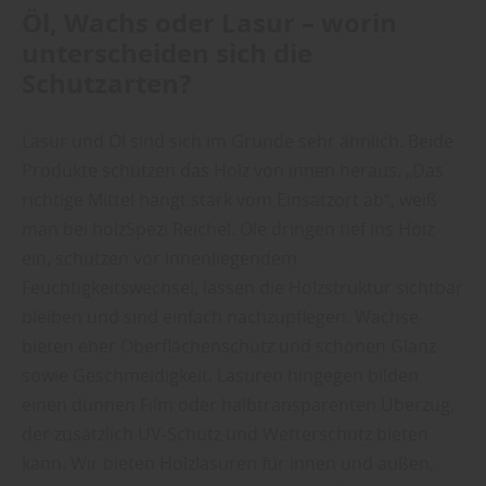
Öl, Wachs oder Lasur – worin
unterscheiden sich die
Schutzarten?
Lasur und Öl sind sich im Grunde sehr ähnlich. Beide
Produkte schützen das Holz von innen heraus. „Das
richtige Mittel hängt stark vom Einsatzort ab“, weiß
man bei holzSpezi Reichel. Öle dringen tief ins Holz
ein, schützen vor innenliegendem
Feuchtigkeitswechsel, lassen die Holzstruktur sichtbar
bleiben und sind einfach nachzupflegen. Wachse
bieten eher Oberflächenschutz und schönen Glanz
sowie Geschmeidigkeit. Lasuren hingegen bilden
einen dünnen Film oder halbtransparenten Überzug,
der zusätzlich UV‑Schutz und Wetterschutz bieten
kann. Wir bieten Holzlasuren für innen und außen,