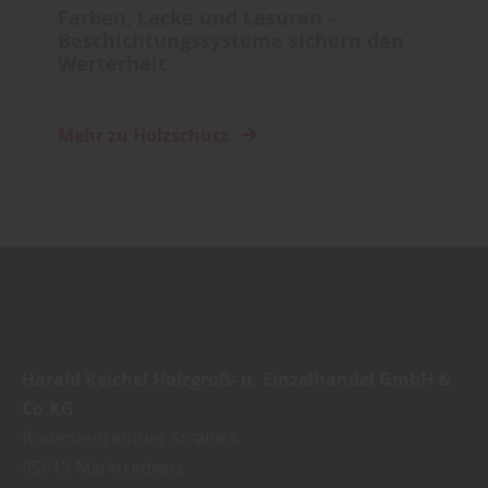
Farben, Lacke und Lasuren –
Beschichtungssysteme sichern den
Werterhalt
Mehr zu Holzschutz
Harald Reichel Holzgroß- u. Einzelhandel GmbH &
Co.KG
Rodenzenreuther Straße 6
95615
Marktredwitz