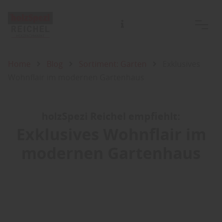
Harald Reichel Holzgroß- u. Einzelhandel GmbH & Co.KG
Home
Blog
Sortiment: Garten
Exklusives
Wohnflair im modernen Gartenhaus
holzSpezi Reichel empfiehlt:
Exklusives Wohnflair im
modernen Gartenhaus